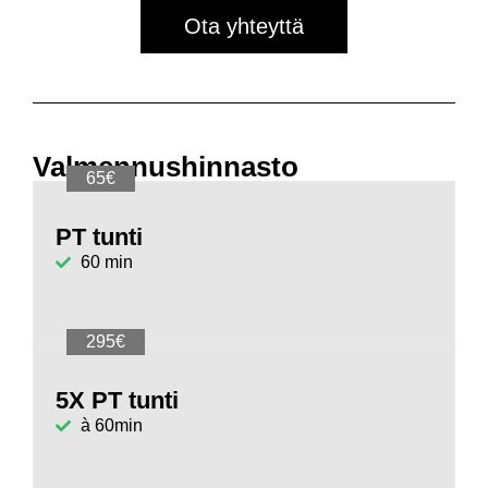
Ota yhteyttä
Valmennushinnasto
65€
PT tunti
60 min
295€
5X PT tunti
à 60min