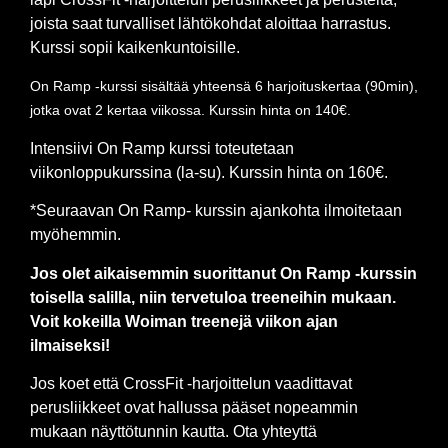
joista saat turvalliset lähtökohdat aloittaa harrastus.
Kurssi sopii kaikenkuntoisille.
On Ramp -kurssi sisältää yhteensä 6 harjoituskertaa (90min),
jotka ovat 2 kertaa viikossa. Kurssin hinta on 140€.
Intensiivi On Ramp kurssi toteutetaan
viikonloppukurssina (la-su). Kurssin hinta on 160€.
*Seuraavan On Ramp- kurssin ajankohta ilmoitetaan
myöhemmin.
Jos olet aikaisemmin suorittanut On Ramp -kurssin
toisella salilla, niin tervetuloa treeneihin mukaan.
Voit kokeilla Woiman treenejä viikon ajan
ilmaiseksi!
Jos koet että CrossFit -harjoittelun vaadittavat
perusliikkeet ovat hallussa pääset nopeammin
mukaan näyttötunnin kautta. Ota yhteyttä