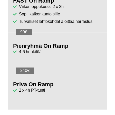
FAST On Ramp
Viikonloppukurssi 2 x 2h
Sopii kaikenkuntoisille
Turvalliset lähtökohdat aloittaa harrastus
99€
Pienryhmä On Ramp
4-6 henkilöä
240€
Priva On Ramp
2 x 4h PT-tunti