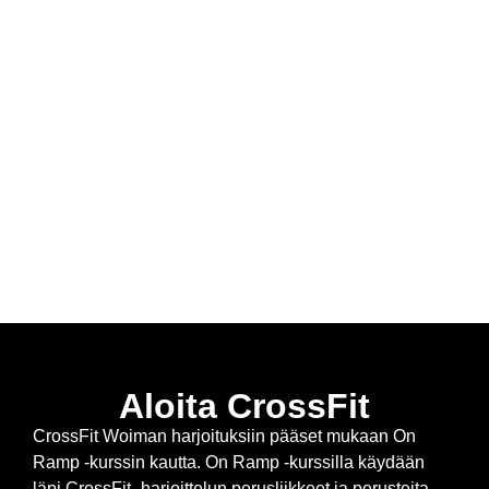
Yhteystiedot
Aloita CrossFit
CrossFit Woiman harjoituksiin pääset mukaan On
Ramp -kurssin kautta. On Ramp -kurssilla käydään
läpi CrossFit -harjoittelun perusliikkeet ja perusteita,