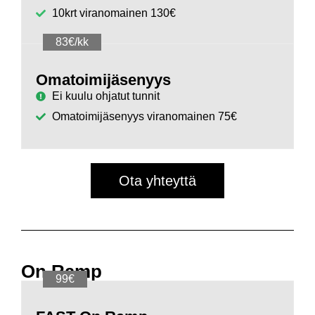
10krt viranomainen 130€
83€/kk
Omatoimijäsenyys
Ei kuulu ohjatut tunnit
Omatoimijäsenyys viranomainen 75€
Ota yhteyttä
On Ramp
99€