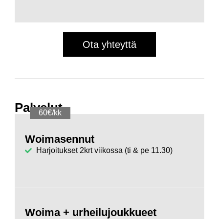
Ota yhteyttä
Palvelut
60€/kk
Woimasennut
Harjoitukset 2krt viikossa (ti & pe 11.30)
Woima + urheilujoukkueet