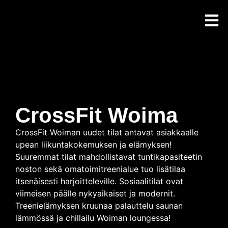
Aloita C
CrossFit Woima
CrossFit Woiman uudet tilat antavat asiakkaalle
upean liikuntakokemuksen ja elämyksen!
Suuremmat tilat mahdollistavat tuntikapasiteetin
noston sekä omatoimitreenialue tuo lisätilaa
itsenäisesti harjoitteleville. Sosiaalitilat ovat
viimeisen päälle nykyaikaiset ja modernit.
Treenielämyksen kruunaa palauttelu saunan
lämmössä ja chillailu Woiman loungessa!