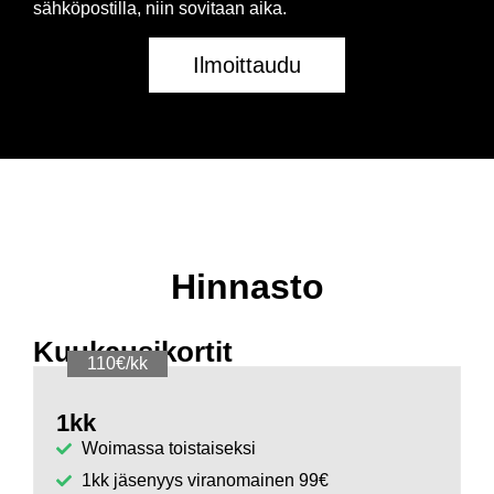
sähköpostilla, niin sovitaan aika.
Ilmoittaudu
Hinnasto
Kuukausikortit
110€/kk
1kk
Woimassa toistaiseksi
1kk jäsenyys viranomainen 99€